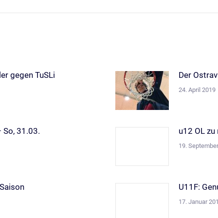
Beitrag:
ler gegen TuSLi
Der Ostrav
24. April 2019
 So, 31.03.
u12 OL zu
19. Septembe
 Saison
U11F: Gen
17. Januar 20