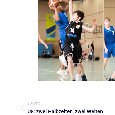
Kommentarnavigation
ZURÜCK
U8: zwei Halbzeiten, zwei Welten
Vorheriger