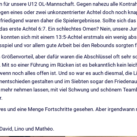
on für unsere U12 OL-Mannschaft. Gegen nahezu alle Kontra
gen eines oder zwei unkonzentrierter Achtel doch noch kna
friedigend waren daher die Spielergebnisse. Sollte sich d
das erste Achtel 6:7. Ein schlechtes Omen? Nein, unsere Jun
onnten sich mit einem 13:5-Achtel erstmals ein wenig abset
sspiel und vor allem gute Arbeit bei den Rebounds sorgten 
ößenvorteil, aber dafür waren die Abschlüssel oft sehr schl
 Mit so einer Führung im Rücken ist es bekanntlich kein leic
enn noch alles offen ist. Und so war es auch diesmal, die Li
unentschieden gestalten und im Siebten sogar den Friedena
 mehr nehmen lassen, mit viel Schwung und schönem Teamba
r.
tives und eine Menge Fortschritte gesehen. Aber irgendwann
 David, Lino und Mathéo.