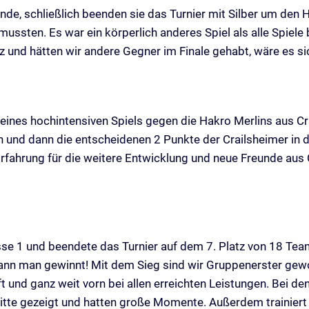
de, schließlich beenden sie das Turnier mit Silber um den H
sten. Es war ein körperlich anderes Spiel als alle Spiele bi
 und hätten wir andere Gegner im Finale gehabt, wäre es s
nes hochintensiven Spiels gegen die Hakro Merlins aus Cra
und dann die entscheidenen 2 Punkte der Crailsheimer in de
Erfahrung für die weitere Entwicklung und neue Freunde aus 
asse 1 und beendete das Turnier auf dem 7. Platz von 18 Tea
nn man gewinnt! Mit dem Sieg sind wir Gruppenerster gewo
und ganz weit vorn bei allen erreichten Leistungen. Bei de
ritte gezeigt und hatten große Momente. Außerdem trainier