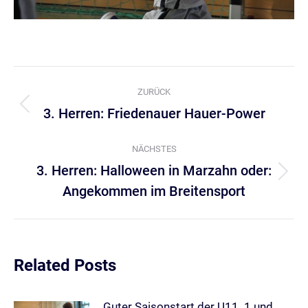
Kommentarnavigation
ZURÜCK
3. Herren: Friedenauer Hauer-Power
Vorheriger
Beitrag:
NÄCHSTES
3. Herren: Halloween in Marzahn oder:
Nächster
Angekommen im Breitensport
Beitrag:
Related Posts
Guter Saisonstart der U11_1 und