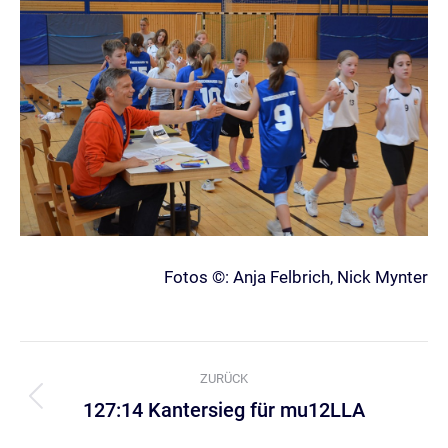
Fotos ©: Anja Felbrich, Nick Mynter
Kommentarnavigation
ZURÜCK
127:14 Kantersieg für mu12LLA
Vorheriger
Beitrag: