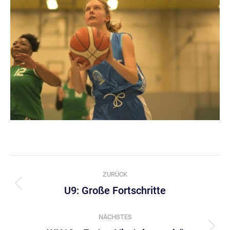
Kommentarnavigation
ZURÜCK
U9: Große Fortschritte
Vorheriger
Beitrag:
NÄCHSTES