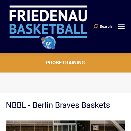
Search
Search:
PROBETRAINING
Sie befinden sich hier:
NBBL - Berlin Braves Baskets