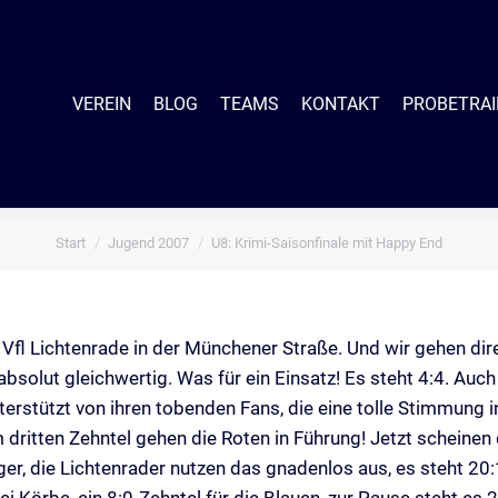
EIN
BLOG
TEAMS
KONTAKT
PROBETRAINING
SHO
VEREIN
BLOG
TEAMS
KONTAKT
PROBETRAI
Start
Jugend 2007
U8: Krimi-Saisonfinale mit Happy End
Sie befinden sich hier:
fl Lichtenrade in der Münchener Straße. Und wir gehen dire
bsolut gleichwertig. Was für ein Einsatz! Es steht 4:4. Auc
terstützt von ihren tobenden Fans, die eine tolle Stimmung i
m dritten Zehntel gehen die Roten in Führung! Jetzt schein
er, die Lichtenrader nutzen das gnadenlos aus, es steht 20