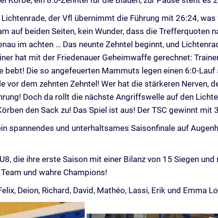
ei Körbe, ein 8:0-Zehntel für die Blauen, zur Pause steht es 
ür Lichtenrade, der Vfl übernimmt die Führung mit 26:24, was
am auf beiden Seiten, kein Wunder, dass die Trefferquoten na
edenau im achten … Das neunte Zehntel beginnt, und Lichten
ner hat mit der Friedenauer Geheimwaffe gerechnet: Trainerk
 bebt! Die so angefeuerten Mammuts legen einen 6:0-Lauf au
le vor dem zehnten Zehntel! Wer hat die stärkeren Nerven, d
ührung! Doch da rollt die nächste Angriffswelle auf den Licht
Körben den Sack zu! Das Spiel ist aus! Der TSC gewinnt mit 
 ein spannendes und unterhaltsames Saisonfinale auf Augenh
 die ihre erste Saison mit einer Bilanz von 15 Siegen und nu
res Team und wahre Champions!
Felix, Deion, Richard, David, Mathéo, Lassi, Erik und Emma Lo