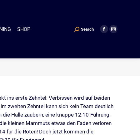
P
Search
Search:
Facebook
Instagram
NING
SHOP
Search
Search:
Facebook
Instagram
page
page
page
page
opens
opens
opens
opens
in
in
in
in
new
new
new
new
window
window
window
window
kt ins erste Zehntel: Verbissen wird auf beiden
h im zweiten Zehntel kann sich kein Team deutlich
n die Halle zaubern, eine knappe 12:10-Führung.
en die kleinen Mammuts etwas den Faden verloren
:14 für die Roten! Doch jetzt kommen die