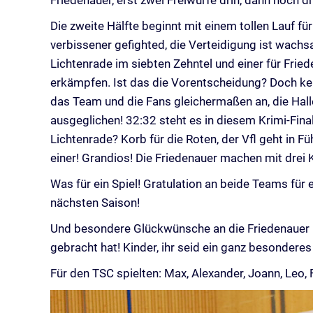
Friedenauer, erst zwei Freiwürfe drin, dann noch dr
Die zweite Hälfte beginnt mit einem tollen Lauf f
verbissener gefighted, die Verteidigung ist wachs
Lichtenrade im siebten Zehntel und einer für Fri
erkämpfen. Ist das die Vorentscheidung? Doch kei
das Team und die Fans gleichermaßen an, die Halle
ausgeglichen! 32:32 steht es in diesem Krimi-Fina
Lichtenrade? Korb für die Roten, der Vfl geht in F
einer! Grandios! Die Friedenauer machen mit drei 
Was für ein Spiel! Gratulation an beide Teams für
nächsten Saison!
Und besondere Glückwünsche an die Friedenauer U8,
gebracht hat! Kinder, ihr seid ein ganz besonde
Für den TSC spielten: Max, Alexander, Joann, Leo, 