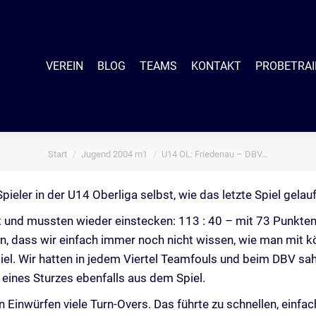
EIN
BLOG
TEAMS
KONTAKT
PROBETRAINING
SHO
VEREIN
BLOG
TEAMS
KONTAKT
PROBETRAI
Start
Jugend 2004 m1
U14 OL: Friedenau – DBV…
Sie befinden sich hier:
eler in der U14 Oberliga selbst, wie das letzte Spiel gelau
 und mussten wieder einstecken: 113 : 40 – mit 73 Punkten
an, dass wir einfach immer noch nicht wissen, wie man mit 
piel. Wir hatten in jedem Viertel Teamfouls und beim DBV sah
eines Sturzes ebenfalls aus dem Spiel.
 Einwürfen viele Turn-Overs. Das führte zu schnellen, einfa