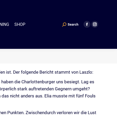
P
Search
Search:
Facebook
Instagram
NING
SHOP
Search
Search:
Facebook
Instagram
page
page
page
page
opens
opens
opens
opens
in
in
in
in
new
new
new
new
window
window
window
window
fen ist. Der folgende Bericht stammt von Laszlo:
 haben die Charlottenburger uns besiegt. Lag es
körperlich stark auftretenden Gegnern umgeht?
 das nicht anders aus. Elia musste mit fünf Fouls
chen Punkten. Zwischendurch verloren wir die Lust