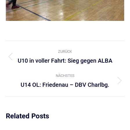
Kommentarnavigation
ZURÜCK
U10 in voller Fahrt: Sieg gegen ALBA
Vorheriger
Beitrag:
NÄCHSTES
U14 OL: Friedenau – DBV Charlbg.
Nächster
Beitrag:
Related Posts