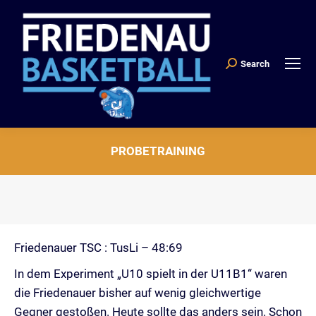
Search
Search:
PROBETRAINING
Sie befinden sich hier:
Friedenauer TSC : TusLi – 48:69
In dem Experiment „U10 spielt in der U11B1“ waren
die Friedenauer bisher auf wenig gleichwertige
Gegner gestoßen. Heute sollte das anders sein. Schon