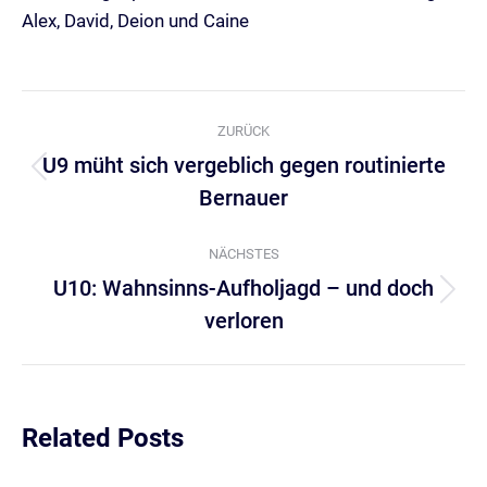
Alex, David, Deion und Caine
Kommentarnavigation
ZURÜCK
U9 müht sich vergeblich gegen routinierte
Vorheriger
Bernauer
Beitrag:
NÄCHSTES
U10: Wahnsinns-Aufholjagd – und doch
Nächster
verloren
Beitrag:
Related Posts