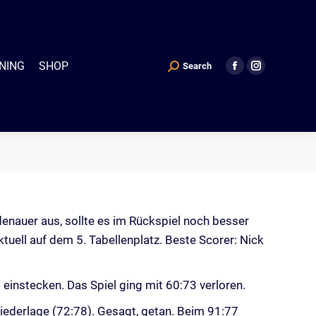
P
Search
Search:
Facebook
Instagram
NING
SHOP
Search
Search:
Facebook
Instagram
page
page
page
page
opens
opens
opens
opens
in
in
in
in
new
new
new
new
window
window
window
window
edenauer aus, sollte es im Rückspiel noch besser
uell auf dem 5. Tabellenplatz. Beste Scorer: Nick
einstecken. Das Spiel ging mit 60:73 verloren.
iederlage (72:78). Gesagt, getan. Beim 91:77