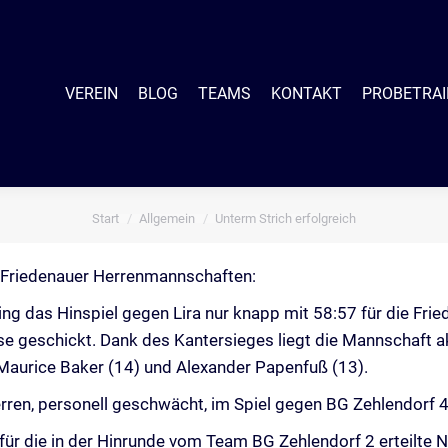
EIN
BLOG
TEAMS
KONTAKT
PROBETRAINING
SHO
VEREIN
BLOG
TEAMS
KONTAKT
PROBETRAI
Start
Allgemein
Unterm Strich erfolgreich
Sie befinden sich hier:
die Friedenauer Herrenmannschaften:
ing das Hinspiel gegen Lira nur knapp mit 58:57 für die Fri
e geschickt. Dank des Kantersieges liegt die Mannschaft akt
, Maurice Baker (14) und Alexander Papenfuß (13).
rren, personell geschwächt, im Spiel gegen BG Zehlendorf 4 
für die in der Hinrunde vom Team BG Zehlendorf 2 erteilte N