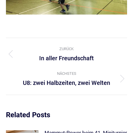
Kommentarnavigation
ZURÜCK
In aller Freundschaft
Vorheriger
Beitrag:
NÄCHSTES
U8: zwei Halbzeiten, zwei Welten
Nächster
Beitrag:
Related Posts
Mammut-Power beim 41. Miniturnier