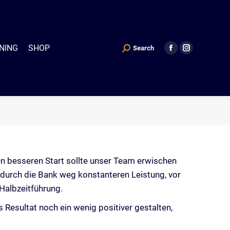
P
Search
Search:
Facebook
Instagram
NING
SHOP
Search
Search:
Facebook
Instagram
page
page
page
page
opens
opens
opens
opens
in
in
in
in
new
new
new
new
window
window
window
window
n besseren Start sollte unser Team erwischen
 durch die Bank weg konstanteren Leistung, vor
-Halbzeitführung.
 Resultat noch ein wenig positiver gestalten,