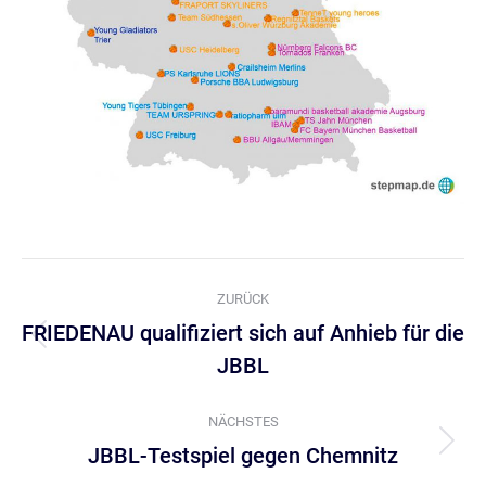
Kommentarnavigation
ZURÜCK
FRIEDENAU qualifiziert sich auf Anhieb für die
Vorheriger
JBBL
Beitrag:
NÄCHSTES
JBBL-Testspiel gegen Chemnitz
Nächster
Beitrag: