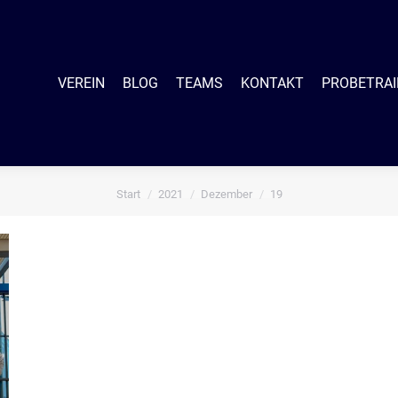
EIN
BLOG
TEAMS
KONTAKT
PROBETRAINING
SHO
VEREIN
BLOG
TEAMS
KONTAKT
PROBETRAI
Start
2021
Dezember
19
Sie befinden sich hier: