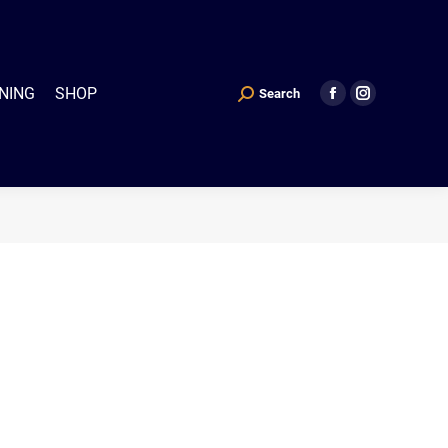
P
Search
Search:
Facebook
Instagram
NING
SHOP
Search
Search:
Facebook
Instagram
page
page
page
page
opens
opens
opens
opens
in
in
in
in
new
new
new
new
window
window
window
window