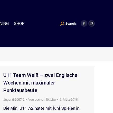
P
Search
Search:
Facebook
Instagram
NING
SHOP
Search
Search:
Facebook
Instagram
page
page
page
page
opens
opens
opens
opens
in
in
in
in
new
new
new
new
window
window
window
window
U11 Team Weiß – zwei Englische
Wochen mit maximaler
Punktausbeute
Jugend 2007-2
Von
Jochen Skibbe
9. März 2018
Die Mini U11 A2 hatte mit fünf Spielen in