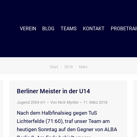
EIN
BLOG
TEAMS
KONTAKT
PROBETRAINING
SHO
VEREIN
BLOG
TEAMS
KONTAKT
PROBETRAI
Start
2018
März
Sie befinden sich hier:
Berliner Meister in der U14
Jugend 2004 m1
Von
Nick Mynter
11. März 2018
Nach dem Halbfinalsieg gegen TuS
Lichterfelde (71:60), traf unser Team am
heutigen Sonntag auf den Gegner von ALBA