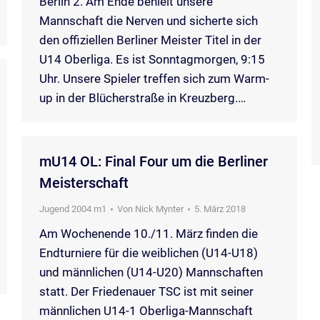
Berlin 2. Am Ende behielt unsere
Mannschaft die Nerven und sicherte sich
den offiziellen Berliner Meister Titel in der
U14 Oberliga. Es ist Sonntagmorgen, 9:15
Uhr. Unsere Spieler treffen sich zum Warm-
up in der Blücherstraße in Kreuzberg.…
mU14 OL: Final Four um die Berliner
Meisterschaft
Jugend 2004 m1
Von
Nick Mynter
5. März 2018
Am Wochenende 10./11. März finden die
Endturniere für die weiblichen (U14-U18)
und männlichen (U14-U20) Mannschaften
statt. Der Friedenauer TSC ist mit seiner
männlichen U14-1 Oberliga-Mannschaft