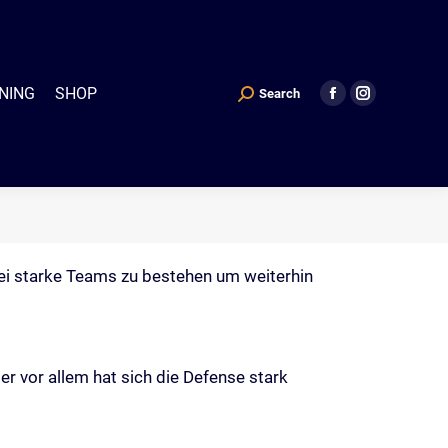
P
Search
Search:
Facebook
Instagram
NING
SHOP
Search
Search:
Facebook
Instagram
page
page
page
page
opens
opens
opens
opens
in
in
in
in
new
new
new
new
window
window
window
window
rei starke Teams zu bestehen um weiterhin
er vor allem hat sich die Defense stark