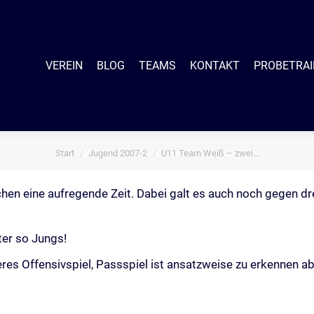
EIN
BLOG
TEAMS
KONTAKT
PROBETRAINING
SHO
VEREIN
BLOG
TEAMS
KONTAKT
PROBETRAI
Start
Jugend 2007-2
U11 Team Weiß – zwei…
Sie befinden sich hier:
ochen eine aufregende Zeit. Dabei galt es auch noch gegen d
ter so Jungs!
res Offensivspiel, Passspiel ist ansatzweise zu erkennen ab