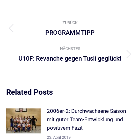
Kommentarnavigation
ZURÜCK
PROGRAMMTIPP
Vorheriger
Beitrag:
NÄCHSTES
U10F: Revanche gegen Tusli geglückt
Nächster
Beitrag:
Related Posts
2006er-2: Durchwachsene Saison
mit guter Team-Entwicklung und
positivem Fazit
23. April 2019