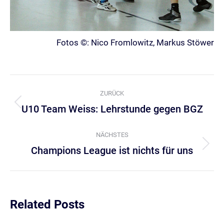
Fotos ©: Nico Fromlowitz, Markus Stöwer
Kommentarnavigation
ZURÜCK
U10 Team Weiss: Lehrstunde gegen BGZ
Vorheriger
Beitrag:
NÄCHSTES
Champions League ist nichts für uns
Nächster
Beitrag:
Related Posts