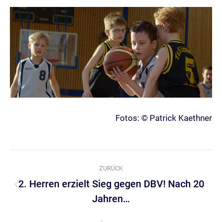
Fotos: © Patrick Kaethner
Kommentarnavigation
ZURÜCK
2. Herren erzielt Sieg gegen DBV! Nach 20
Vorheriger
Jahren…
Beitrag: