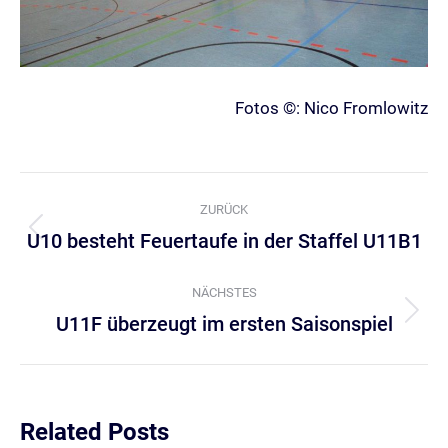
Fotos ©: Nico Fromlowitz
Kommentarnavigation
ZURÜCK
U10 besteht Feuertaufe in der Staffel U11B1
Vorheriger
Beitrag:
NÄCHSTES
U11F überzeugt im ersten Saisonspiel
Nächster
Beitrag:
Related Posts