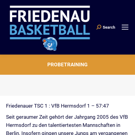
Search
Search:
PROBETRAINING
Sie befinden sich hier:
Friedenauer TSC 1 : VfB Hermsdorf 1 – 57:47
Seit geraumer Zeit gehört der Jahrgang 2005 des VfB
Hermsdorf zu den talentiertesten Mannschaften in
Berlin. Insofern gingen unsere Jungs am vergangenen