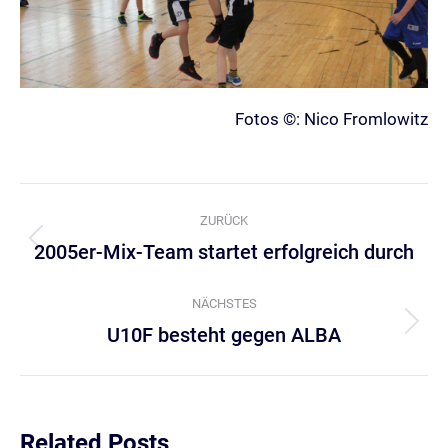
Fotos ©: Nico Fromlowitz
Kommentarnavigation
ZURÜCK
2005er-Mix-Team startet erfolgreich durch
Vorheriger
Beitrag:
NÄCHSTES
U10F besteht gegen ALBA
Nächster
Beitrag:
Related Posts