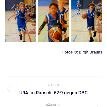
Fotos ©: Birgit Brauns
Kommentarnavigation
ZURÜCK
U9A im Rausch: 62:9 gegen DBC
Vorheriger
Beitrag:
NÄCHSTES