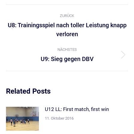
Kommentarnavigation
ZURÜCK
U8: Trainingsspiel nach toller Leistung knapp
Vorheriger
verloren
Beitrag:
NÄCHSTES
U9: Sieg gegen DBV
Nächster
Beitrag:
Related Posts
U12 LL: First match, first win
11. Oktober 2016