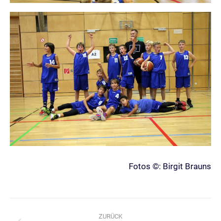
Fotos ©: Birgit Brauns
Kommentarnavigation
ZURÜCK