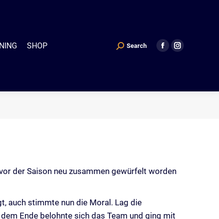
P
Search
Search:
Facebook
Instagram
NING
SHOP
Search
Search:
Facebook
Instagram
page
page
page
page
opens
opens
opens
opens
in
in
in
in
new
new
new
new
window
window
window
window
ft vor der Saison neu zusammen gewürfelt worden
t, auch stimmte nun die Moral. Lag die
or dem Ende belohnte sich das Team und ging mit