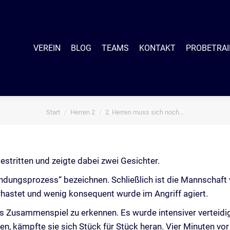
EIN
BLOG
TEAMS
KONTAKT
PROBETRAINING
SHO
VEREIN
BLOG
TEAMS
KONTAKT
PROBETRAI
Start
Herren 2
2. Herren muss sich noch…
Sie befinden sich hier:
estritten und zeigte dabei zwei Gesichter.
Findungsprozess“ bezeichnen. Schließlich ist die Mannscha
erhastet und wenig konsequent wurde im Angriff agiert.
es Zusammenspiel zu erkennen. Es wurde intensiver verteidig
n, kämpfte sie sich Stück für Stück heran. Vier Minuten v